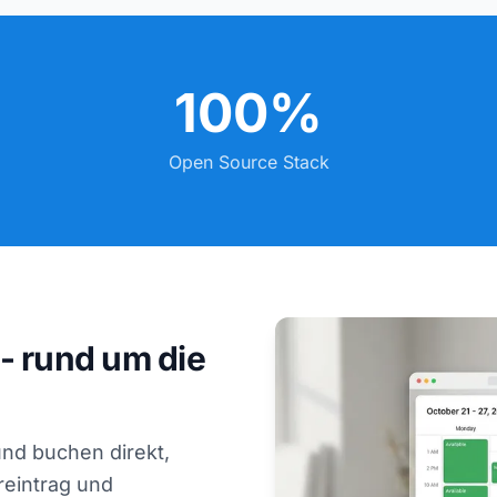
100%
Open Source Stack
- rund um die
nd buchen direkt,
reintrag und