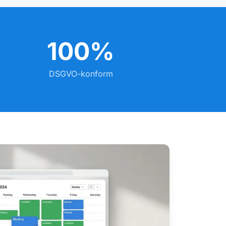
100%
DSGVO-konform