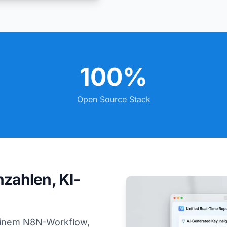
100%
Open Source Stack
nzahlen, KI-
einem N8N-Workflow,