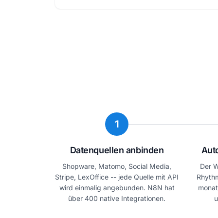
1
Datenquellen anbinden
Aut
Shopware, Matomo, Social Media,
Der W
Stripe, LexOffice -- jede Quelle mit API
Rhythm
wird einmalig angebunden. N8N hat
monatl
über 400 native Integrationen.
u